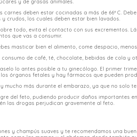
úcares y de grasas animales.
as carnes deben estar cocinadas a más de 66º C. Debe
y crudos, los cuales deben estar bien lavados.
, sobre todo, evita el contacto con sus excrementos. 
ntos que vas a consumir.
ebes masticar bien el alimento, come despacio, meno
l consumo de café, té, chocolate, bebidas de cola y o
elo lo antes posible a tu ginecólogo. El primer trim
 los órganos fetales y hay fármacos que pueden prod
d y mucho más durante el embarazo, ya que no solo te p
ngre del feto, pudiendo producir daños importantes e
én las drogas perjudican gravemente al feto.
jabones y champús suaves y te recomendamos una buena