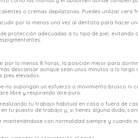
ento como las mamas y el abdomen donde también puede
alientes o cremas depilatorias. Puedes utilizar cera frí
cudir por lo menos una vez al dentista para hacer una
 de protección adecuadas a tu tipo de piel, evitand
espigmentantes.
por lo menos 8 horas, la posición mejor para dormir 
más descansar aunque sean unos minutos a lo largo del
s pies elevados.
e no supongan un esfuerzo o movimiento brusco ni com
ire libre y respirando aire puro.
realizando tu trabajo habitual en casa o fuera de ca
 en tu puesto de trabajo y, si tienes alguna duda, con
ir manteniéndose con normalidad siempre y cuando n