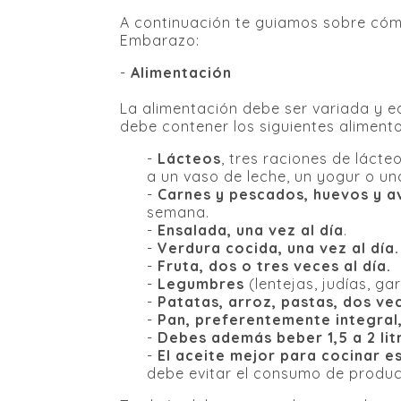
A continuación te guiamos sobre cóm
Embarazo:
-
Alimentación
La alimentación debe ser variada y e
debe contener los siguientes alimento
-
Lácteos
, tres raciones de láct
a un vaso de leche, un yogur o un
-
Carnes y pescados, huevos y a
semana.
-
Ensalada, una vez al día
.
-
Verdura cocida, una vez al día.
-
Fruta, dos o tres veces al día.
-
Legumbres
(lentejas, judías, g
-
Patatas, arroz, pastas, dos ve
-
Pan, preferentemente integral
-
Debes además beber 1,5 a 2 lit
-
El aceite mejor para cocinar es
debe evitar el consumo de produc