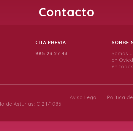
Contacto
CITA PREVIA
SOBRE 
985 23 27 43
Somos un
en Ovie
en todas
Aviso Legal
Política d
do de Asturias: C 2.1/1086